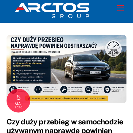
Skip
Men
to
content
5
MAJ
2026
Czy duży przebieg w samochodzie
używanym naprawdę powinien