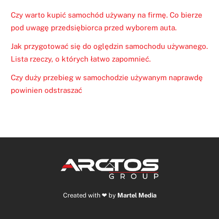
Czy warto kupić samochód używany na firmę. Co bierze
pod uwagę przedsiębiorca przed wyborem auta.
Jak przygotować się do oględzin samochodu używanego.
Lista rzeczy, o których łatwo zapomnieć.
Czy duży przebieg w samochodzie używanym naprawdę
powinien odstraszać
Back
To
Top
Created with ❤ by
Martel Media